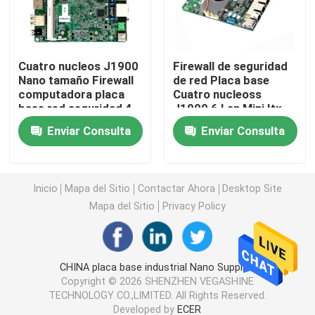
PC con cortafuegos
Cuatro nucleos J1900
Firewall de seguridad
Nano tamaño Firewall
de red Placa base
Mini PC de OPS
computadora placa
Cuatro nucleoss
base red seguridad 4
J1900 6 Lan Mini Itx
LAN
pfsense enrutador
mini PC dual del lan
Enviar Consulta
Enviar Consulta
PC industrial de la tableta
Inicio
Mapa del Sitio
Contactar Ahora
Desktop Site
Mapa del Sitio
Privacy Policy
PC de criptominería
mini placa madre del itx
CHINA placa base industrial Nano Supplier.
Copyright © 2026 SHENZHEN VEGASHINE
TECHNOLOGY CO.,LIMITED. All Rights Reserved.
Placa base de 3,5 y 4 pulgadas
Developed by
ECER