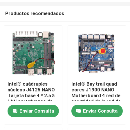
Productos recomendados
Intel® cuádruples
Intel® Bay trail quad
núcleos J4125 NANO
cores J1900 NANO
Inicio
Tarjeta base 4 * 2.5G
Motherboard 4 red de
LAN cortafuegos de
seguridad de la red de
computadora tarjeta
seguridad de la red de
Productos
Enviar Consulta
Enviar Consulta
base pFsense
seguridad de la red de
seguridad de la red de
seguridad de la red de
Sobre nosotros