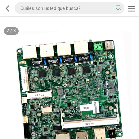
2
/
3