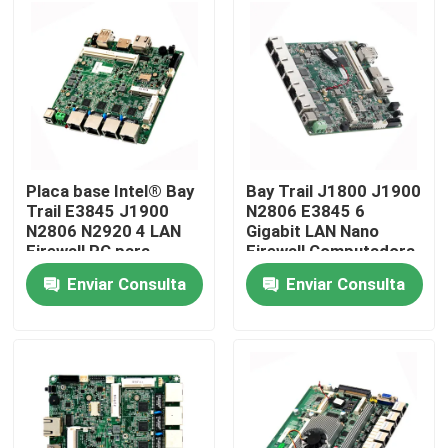
seguridad
Visita a la fábrica
Control de Calidad
Contacto
Placa base Intel® Bay
Bay Trail J1800 J1900
Trail E3845 J1900
N2806 E3845 6
N2806 N2920 4 LAN
Gigabit LAN Nano
Solicitar una cotización
Firewall PC para
Firewall Computadora
computadora Nano
Placa base Red
Enviar Consulta
Enviar Consulta
Firewall
Seguridad Placa base
Mini Pc industrial
PC industrial del panel
tableta rugosa