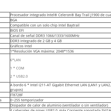
Procesador integrado Intel® Celeron® Bay Trail J1900 de cua
BGA
Compatible con un solo chip Intel Baytrail
BIOS EFI
Canal de señal DDR3 1066/1333/1600MHz
DDR3 integrado de 2 GB y 4 GB
Gráficos Intel
1*Resolución VGA máxima: 2048*1536
6*LAN
1 * COM
2 * USB2.0
A bordo 6 * Intel I211-AT Gigabit Ethernet LAN (LAN1 y LAN2
grupos)
IT8728F
a
0~255 temporizador
Disipador de calor de aluminio (ventilador o sin ventilador)
4 cabezales de pines USB2.0, máx.Corriente soportada 5V/1A