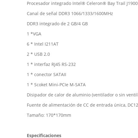
Procesador integrado Intel® Celeron® Bay Trail J1900
Canal de señal DDR3 1066/1333/1600MHz
DDR3 integrado de 2 GB/4 GB
1 *VGA
6 * Intel I211AT
2 * USB 2.0
1 * interfaz RJ45 RS-232
1 * conector SATAII
1 * Scoket Mini-PCIe M-SATA
Disipador de calor de aluminio (ventilador o sin venti
Fuente de alimentación de CC de entrada única, DC1
Tamaño: 170*170mm
Especificaciones