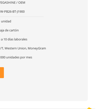
VEGASHINE / OEM
FW-PB26-BT-J1900
1 unidad
aja de cartón
 a 10 días laborales
T/T, Western Union, MoneyGram
1000 unidades por mes