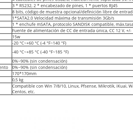
3 * RS232, 2 * encabezado de pines, 1 * puertos RJ45
8 bits, código de muestra opcional/definición libre de entrad
1*SATA2.0 Velocidad máxima de transmisión 3Gb/s
1 * enchufe mSATA, protocolo SANDISK compatible, máx.tas
Fuente de alimentación de CC de entrada única, CC 12 V, +/-
15w
-20 °C~+60 °C (-4 °F~140 °F)
-40 °C~+85 °C (-40 °F~185 °F)
0%~90% (sin condensación)
ento
0%~90% (sin condensación)
170*170mm
0,5 kg
Compatible con Win 7/8/10, Linux, Pfsense, Mikrotik, iKuai, 
Centos, etc.