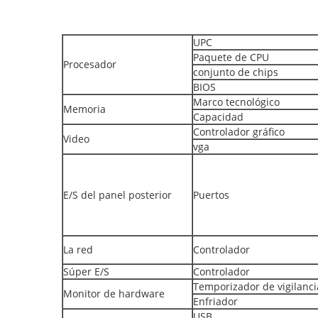
UPC
Paquete de CPU
Procesador
conjunto de chips
BIOS
Marco tecnológico
Memoria
Capacidad
Controlador gráfico
Video
vga
E/S del panel posterior
Puertos
La red
Controlador
Súper E/S
Controlador
Temporizador de vigilanci
Monitor de hardware
Enfriador
USB