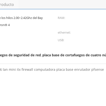
producto
los hilos 2.00~2.42Ghz del Bay
RAM:
eron® 4
ethernet:
USB:
uegos de seguridad de red
placa base de cortafuegos de cuatro n
,
6 lan mini itx firewall computadora placa base enrutador pfsense