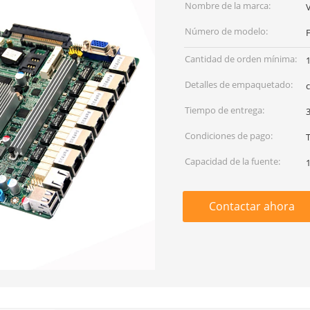
Nombre de la marca:
Número de modelo:
Cantidad de orden mínima:
Detalles de empaquetado:
c
Tiempo de entrega:
3
Condiciones de pago:
Capacidad de la fuente:
Contactar ahora