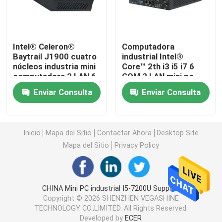
PC con cortafuegos
Intel® Celeron®
Computadora
Baytrail J1900 cuatro
industrial Intel®
Mini PC de OPS
núcleos industria mini
Core™ 2th i3 i5 i7 6
computadora 2 LAN 6
COM 2 LAN mini pc
RS232 COM
Alimentación de CC
mini PC dual del lan
Enviar Consulta
Enviar Consulta
PC industrial de la tableta
Inicio
Mapa del Sitio
Contactar Ahora
Desktop Site
Mapa del Sitio
Privacy Policy
PC de criptominería
mini placa madre del itx
CHINA Mini PC industrial I5-7200U Supplier.
Copyright © 2026 SHENZHEN VEGASHINE
TECHNOLOGY CO.,LIMITED. All Rights Reserved.
Placa base de 3,5 y 4 pulgadas
Developed by
ECER