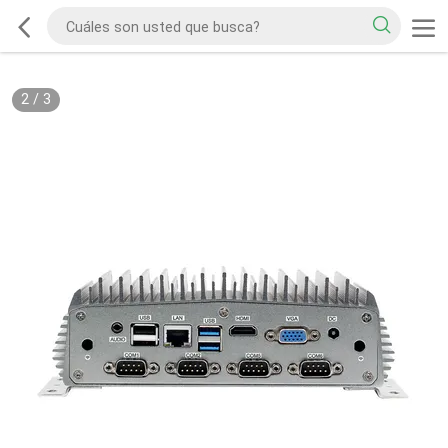
2
/
3