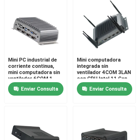
Visita a la fábrica
Control de Calidad
Contacto
Mini PC industrial de
Mini computadora
corriente continua,
integrada sin
mini computadora sin
ventilador 4COM 3LAN
Solicitar una cotización
ventilador 6COM 1
con CPU Intel 11 Gen
LAN de cuatro núcleos
Tiger Lake 6305
Enviar Consulta
Enviar Consulta
J4205
Mini Pc industrial
PC industrial del panel
tableta rugosa