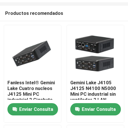
Productos recomendados
Fanless Intel® Gemini
Gemini Lake J4105
Lake Cuatro nucleos
J4125 N4100 N5000
Inicio
J4125 Mini PC
Mini PC industrial sin
industrial 2 Gigabyte
ventilador 2 LAN
NIC 6COM Nuc
6COM Nuc
Productos
Enviar Consulta
Enviar Consulta
Sobre nosotros