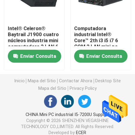
PC con cortafuegos
Intel® Celeron®
Computadora
Baytrail J1900 cuatro
industrial Intel®
Mini PC de OPS
núcleos industria mini
Core™ 2th i3 i5 i7 6
computadora 2 LAN 6
COM 2 LAN mini pc
RS232 COM
Alimentación de CC
mini PC dual del lan
Enviar Consulta
Enviar Consulta
PC industrial de la tableta
Inicio
Mapa del Sitio
Contactar Ahora
Desktop Site
Mapa del Sitio
Privacy Policy
PC de criptominería
mini placa madre del itx
CHINA Mini PC industrial I5-7200U Supplier.
Copyright © 2026 SHENZHEN VEGASHINE
TECHNOLOGY CO.,LIMITED. All Rights Reserved.
Placa base de 3,5 y 4 pulgadas
Developed by
ECER