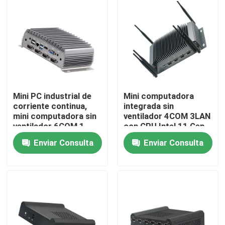
Visita a la fábrica
Control de Calidad
Contacto
Mini PC industrial de
Mini computadora
corriente continua,
integrada sin
mini computadora sin
ventilador 4COM 3LAN
Solicitar una cotización
ventilador 6COM 1
con CPU Intel 11 Gen
LAN de cuatro núcleos
Tiger Lake 6305
Enviar Consulta
Enviar Consulta
J4205
Mini Pc industrial
PC industrial del panel
tableta rugosa