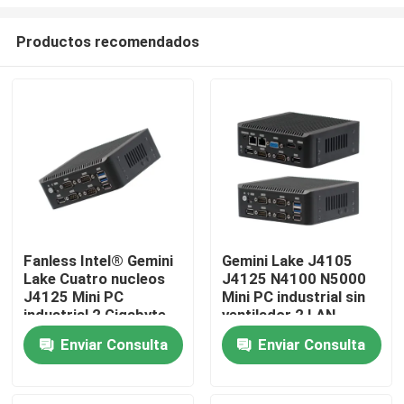
Productos recomendados
Fanless Intel® Gemini
Gemini Lake J4105
Lake Cuatro nucleos
J4125 N4100 N5000
Inicio
J4125 Mini PC
Mini PC industrial sin
industrial 2 Gigabyte
ventilador 2 LAN
NIC 6COM Nuc
6COM Nuc
Productos
Enviar Consulta
Enviar Consulta
Sobre nosotros