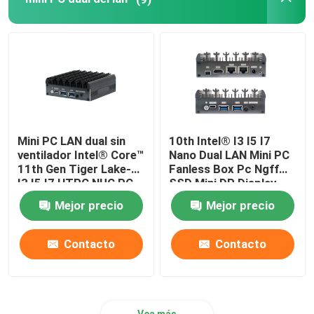
Mini PC LAN dual sin
10th Intel® I3 I5 I7
ventilador Intel® Core™
Nano Dual LAN Mini PC
11th Gen Tiger Lake-U
Fanless Box Pc Ngff
I3 I5 I7 HTPC NUC PC
SSD Mini DP Display
Mejor precio
Mejor precio
Contacto
Contacto
Vea más