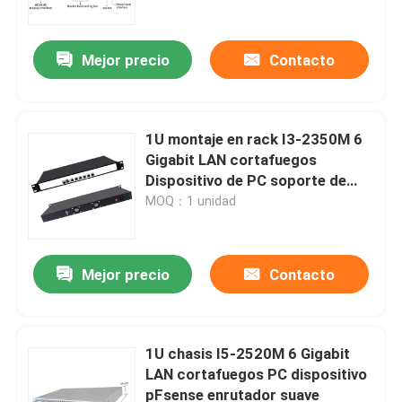
Mejor precio
Contacto
1U montaje en rack I3-2350M 6
Gigabit LAN cortafuegos
Dispositivo de PC soporte de
enrutador suave pFsense
MOQ：1 unidad
Mejor precio
Contacto
Inicio
Productos
1U chasis I5-2520M 6 Gigabit
LAN cortafuegos PC dispositivo
pFsense enrutador suave
Sobre nosotros