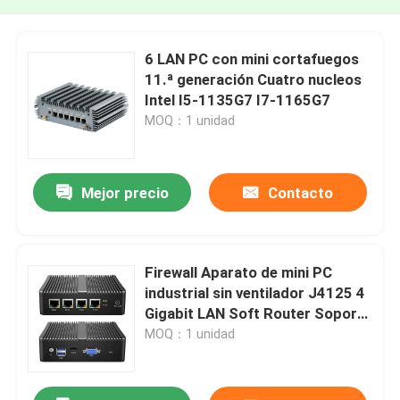
6 LAN PC con mini cortafuegos
11.ª generación Cuatro nucleos
Intel I5-1135G7 I7-1165G7
MOQ：1 unidad
Mejor precio
Contacto
Firewall Aparato de mini PC
industrial sin ventilador J4125 4
Gigabit LAN Soft Router Soporte
PFsense
MOQ：1 unidad