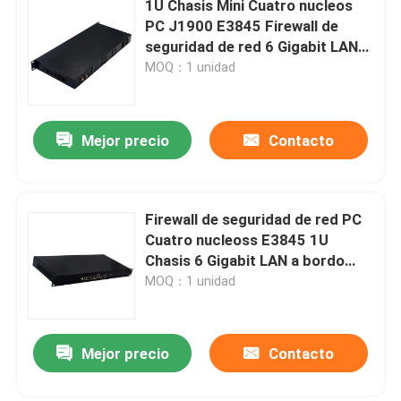
1U Chasis Mini Cuatro nucleos
PC J1900 E3845 Firewall de
placa madre nana
seguridad de red 6 Gigabit LAN
Bypass
MOQ：1 unidad
Placa base de cortafuegos
Mejor precio
Contacto
Placa base de PC OPS
placa madre industrial de la PC
Firewall de seguridad de red PC
Cuatro nucleoss E3845 1U
Chasis 6 Gigabit LAN a bordo
Placa base de PC para minería
4GB RAM
MOQ：1 unidad
Mejor precio
Contacto