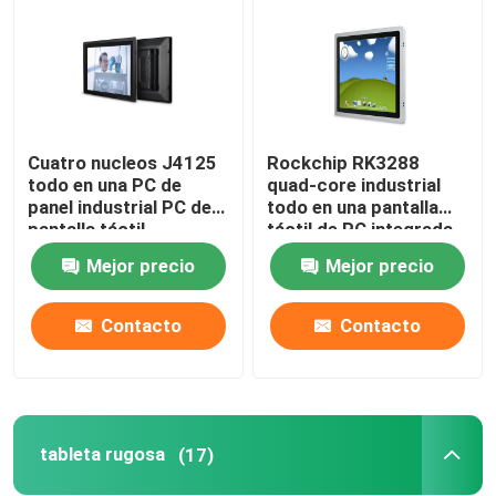
Cuatro nucleos J4125
Rockchip RK3288
todo en una PC de
quad-core industrial
panel industrial PC de
todo en una pantalla
pantalla táctil
táctil de PC integrada
integrada de 15
2 COM 15 pulgadas
Mejor precio
Mejor precio
pulgadas
Contacto
Contacto
tableta rugosa
(17)