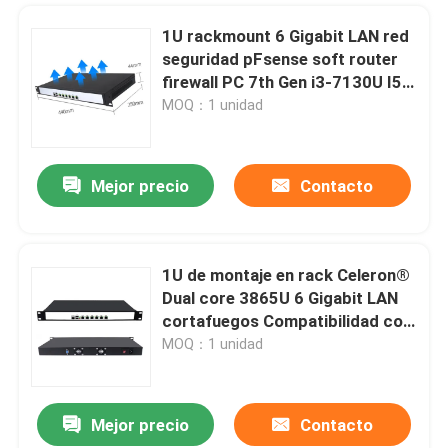
1U rackmount 6 Gigabit LAN red
seguridad pFsense soft router
firewall PC 7th Gen i3-7130U I5-
7360U i7-7560U
MOQ：1 unidad
Mejor precio
Contacto
1U de montaje en rack Celeron®
Dual core 3865U 6 Gigabit LAN
cortafuegos Compatibilidad con
dispositivo de PC pFsense
MOQ：1 unidad
Mejor precio
Contacto