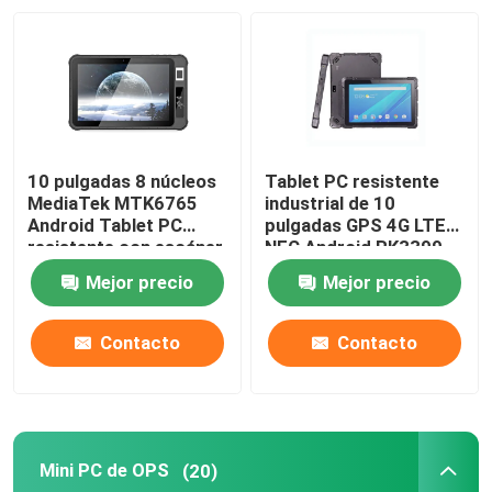
10 pulgadas 8 núcleos
Tablet PC resistente
MediaTek MTK6765
industrial de 10
Android Tablet PC
pulgadas GPS 4G LTE
resistente con escáner
NFC Android RK3399
de huellas dactilares
IP67 con RS232 COM
Mejor precio
Mejor precio
NFC
Contacto
Contacto
Mini PC de OPS
(20)