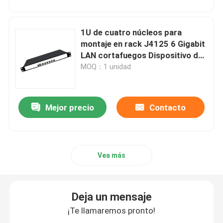
1U de cuatro núcleos para
montaje en rack J4125 6 Gigabit
LAN cortafuegos Dispositivo de
PC enrutador suave
MOQ：1 unidad
Mejor precio
Contacto
Vea más
Deja un mensaje
¡Te llamaremos pronto!