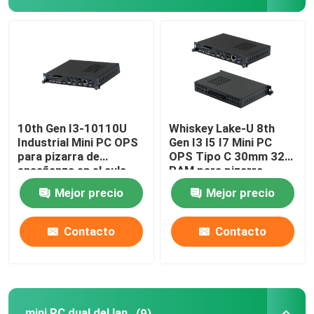
10th Gen I3-10110U
Whiskey Lake-U 8th
Industrial Mini PC OPS
Gen I3 I5 I7 Mini PC
para pizarra de
OPS Tipo C 30mm 32G
enseñanza en el aula
RAM para pizarra
escolar
Mejor precio
Mejor precio
Contacto
Contacto
mini PC dual del lan
(9)