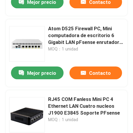
Mejor precio
Contacto
Atom D525 Firewall PC, Mini
computadora de escritorio 6
Gigabit LAN pFsense enrutador
suave
MOQ：1 unidad
Mejor precio
Contacto
RJ45 COM Fanless Mini PC 4
Ethernet LAN Cuatro nucleos
J1900 E3845 Soporte PFsense
MOQ：1 unidad