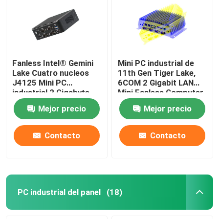
Fanless Intel® Gemini
Mini PC industrial de
Lake Cuatro nucleos
11th Gen Tiger Lake,
J4125 Mini PC
6COM 2 Gigabit LAN
industrial 2 Gigabyte
Mini Fanless Computer
NIC 6COM Nuc
DP display
Mejor precio
Mejor precio
Contacto
Contacto
PC industrial del panel
(18)