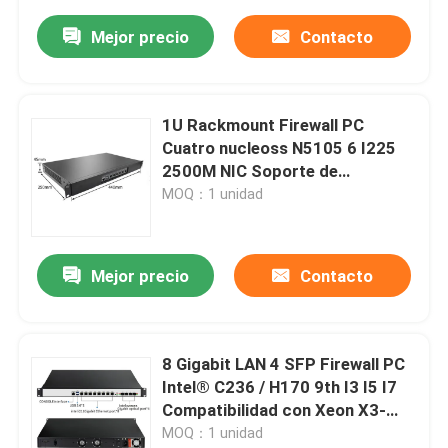
Mejor precio
Contacto
1U Rackmount Firewall PC
Cuatro nucleoss N5105 6 I225
2500M NIC Soporte de
enrutador suave PFsense
MOQ：1 unidad
Mejor precio
Contacto
8 Gigabit LAN 4 SFP Firewall PC
Intel® C236 / H170 9th I3 I5 I7
Compatibilidad con Xeon X3-
1225 V5 PFsense Mikrotik
MOQ：1 unidad