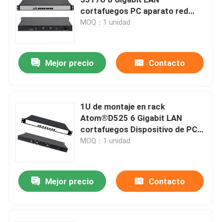
cortafuegos PC aparato red
seguridad enrutador suave
MOQ：1 unidad
PC con cortafuegos
Mini PC de OPS
Mejor precio
Contacto
mini PC dual del lan
1U de montaje en rack
Atom®D525 6 Gigabit LAN
PC industrial de la tableta
cortafuegos Dispositivo de PC
compatible con enrutador de
MOQ：1 unidad
PC de criptominería
software pFsense
Mejor precio
Contacto
mini placa madre del itx
Placa base de 3,5 y 4 pulgadas