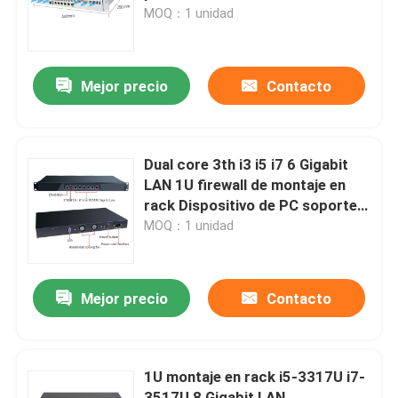
MOQ：1 unidad
Visita a la fábrica
Mejor precio
Contacto
Control de Calidad
Contacto
Dual core 3th i3 i5 i7 6 Gigabit
LAN 1U firewall de montaje en
rack Dispositivo de PC soporte
Solicitar una cotización
de enrutador suave pFsense
MOQ：1 unidad
Mini Pc industrial
Mejor precio
Contacto
PC industrial del panel
1U montaje en rack i5-3317U i7-
tableta rugosa
3517U 8 Gigabit LAN