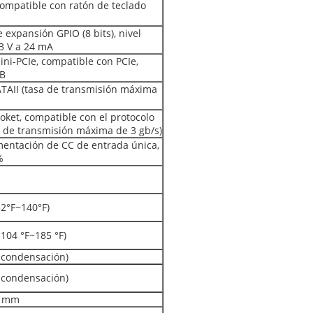
compatible con ratón de teclado
 expansión GPIO (8 bits), nivel
,3 V a 24 mA
ini-PCIe, compatible con PCIe,
SB
SATAII (tasa de transmisión máxima
oket, compatible con el protocolo
 de transmisión máxima de 3 gb/s)
mentación de CC de entrada única,
%
32°F~140°F)
-104 °F~185 °F)
 condensación)
 condensación)
0 mm