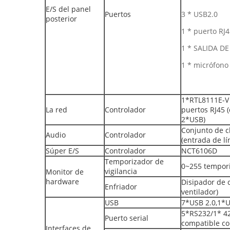
E/S del panel
Puertos
3 * USB2.0
posterior
1 * puerto RJ
1 * SALIDA DE
1 * micrófono
1*RTL8111E-V 
La red
Controlador
puertos RJ45 (
2*USB)
Conjunto de c
Audio
Controlador
(entrada de lí
Súper E/S
Controlador
NCT6106D
Temporizador de
0~255 tempor
vigilancia
Monitor de
hardware
Disipador de c
Enfriador
ventilador)
USB
7*USB 2.0,1*
5*RS232/1* 42
Puerto serial
compatible c
Interfaces de