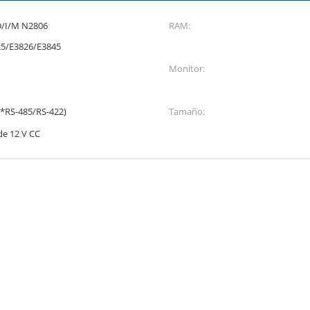
D/I/M N2806
RAM:
25/E3826/E3845
Monitor:
*RS-485/RS-422)
Tamaño:
de 12 V CC
: