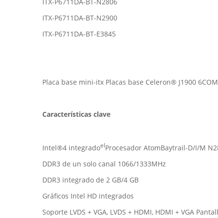
ITX-P6711DA-BT-N2806
ITX-P6711DA-BT-N2900
ITX-P6711DA-BT-E3845
Placa base mini-itx Placas base Celeron® J1900 6CO
Características clave
el
Intel®4 integrado
Procesador AtomBaytrail-D/I/M N2
DDR3 de un solo canal 1066/1333MHz
DDR3 integrado de 2 GB/4 GB
Gráficos Intel HD integrados
Soporte LVDS + VGA, LVDS + HDMI, HDMI + VGA Pantall