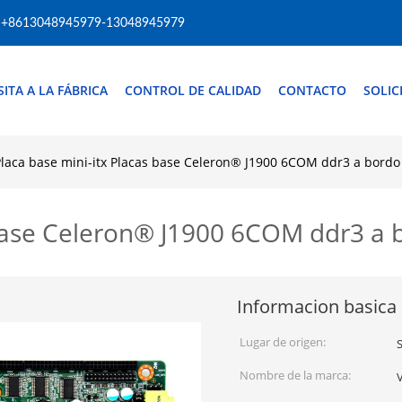
+8613048945979-13048945979
SITA A LA FÁBRICA
CONTROL DE CALIDAD
CONTACTO
SOLIC
Placa base mini-itx Placas base Celeron® J1900 6COM ddr3 a bord
 base Celeron® J1900 6COM ddr3 a
Informacion basica
Lugar de origen:
Nombre de la marca: