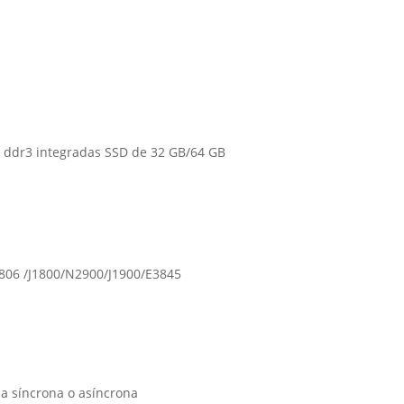
M ddr3 integradas SSD de 32 GB/64 GB
806 /J1800/N2900/J1900/E3845
a síncrona o asíncrona