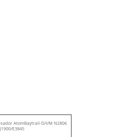
esador AtomBaytrail-D/I/M N2806
J1900/E3845