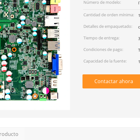
Número de modelo:
Cantidad de orden mínima:
Detalles de empaquetado:
c
Tiempo de entrega:
3
Condiciones de pago:
Capacidad de la fuente:
Contactar ahora
producto