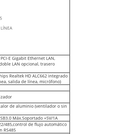
45
 LÍNEA
PCI-E Gigabit Ethernet LAN,
doble LAN opcional, trasero
hips Realtek HD ALC662 integrado
nea, salida de línea, micrófono)
izador
alor de aluminio (ventilador o sin
USB3.0 Máx.Soportado +5V/1A
2/485,control de flujo automático
on RS485