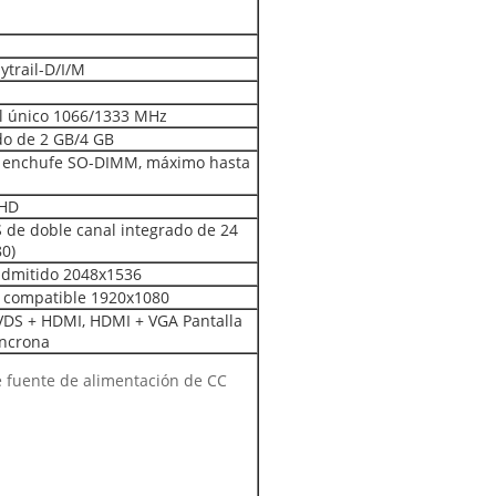
ytrail-D/I/M
l único 1066/1333 MHz
do de 2 GB/4 GB
e enchufe SO-DIMM, máximo hasta
 HD
 de doble canal integrado de 24
80)
dmitido 2048x1536
compatible 1920x1080
VDS + HDMI, HDMI + VGA Pantalla
íncrona
de fuente de alimentación de CC