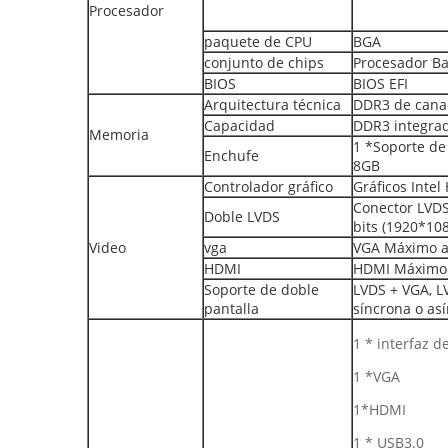
Procesador
paquete de CPU
BGA
conjunto de chips
Procesador Ba
BIOS
BIOS EFI
Arquitectura técnica
DDR3 de cana
Capacidad
DDR3 integra
Memoria
1 *Soporte d
Enchufe
8GB
Controlador gráfico
Gráficos Intel
Conector LVDS
Doble LVDS
bits (1920*10
Video
vga
VGA Máximo a
HDMI
HDMI Máximo 
Soporte de doble
LVDS + VGA, L
pantalla
síncrona o as
1 * interfaz 
1 *VGA
1*HDMI
1 * USB3.0