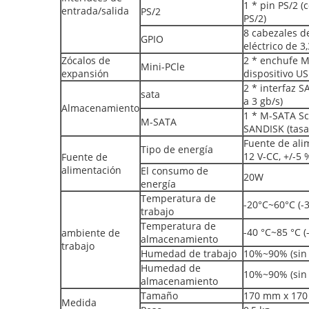
1 * pin PS/2 (
entrada/salida
PS/2
PS/2)
8 cabezales de
GPIO
eléctrico de 3
Zócalos de
2 * enchufe M
Mini-PCle
expansión
dispositivo U
2 * interfaz 
sata
a 3 gb/s)
Almacenamiento
1 * M-SATA Sc
M-SATA
SANDISK (tasa
Fuente de ali
Tipo de energía
12 V-CC, +/-5 
Fuente de
alimentación
El consumo de
20W
energía
Temperatura de
-20°C~60°C (-
trabajo
Temperatura de
-40 °C~85 °C (
ambiente de
almacenamiento
trabajo
Humedad de trabajo
10%~90% (sin
Humedad de
10%~90% (sin
almacenamiento
Tamaño
170 mm x 17
Medida