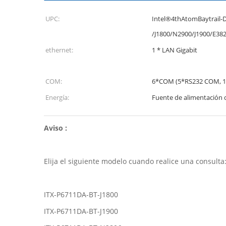
UPC:
Intel®4thAtomBaytrail-
/J1800/N2900/J1900/E38
ethernet:
1 * LAN Gigabit
COM:
6*COM (5*RS232 COM, 1
Energía:
Fuente de alimentación 
Aviso :
Elija el siguiente modelo cuando realice una consulta
ITX-P6711DA-BT-J1800
ITX-P6711DA-BT-J1900