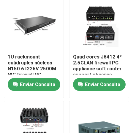
Visita a la fábrica
Control de Calidad
Contacto
1U rackmount
Quad cores J6412 4*
cuádruples núcleos
2.5GLAN firewall PC
N150 6 I226V 2500M
appliance soft router
Solicitar una cotización
NIC firewall PC
support pFsense
soporte de enrutador
Enviar Consulta
Enviar Consulta
suave pFsense
Mini Pc industrial
PC industrial del panel
tableta rugosa