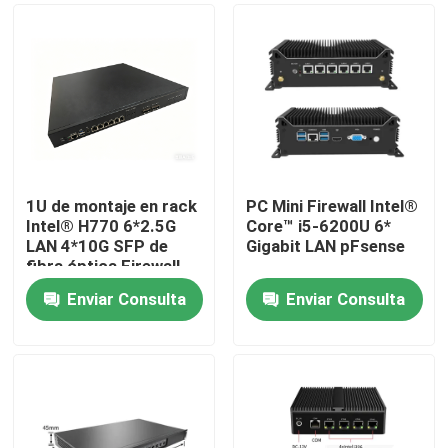
1U de montaje en rack
PC Mini Firewall Intel®
Intel® H770 6*2.5G
Core™ i5-6200U 6*
LAN 4*10G SFP de
Gigabit LAN pFsense
fibra óptica Firewall
Aplicación
Enviar Consulta
Enviar Consulta
Inicio
Productos
Sobre nosotros