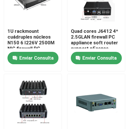
Visita a la fábrica
1U rackmount
Quad cores J6412 4*
Control de Calidad
cuádruples núcleos
2.5GLAN firewall PC
N150 6 I226V 2500M
appliance soft router
NIC firewall PC
support pFsense
Contacto
soporte de enrutador
Enviar Consulta
Enviar Consulta
suave pFsense
Solicitar una cotización
Mini Pc industrial
PC industrial del panel
tableta rugosa