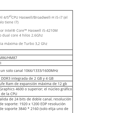
el
il 4/5
CPU Haswell/Broadwell-H i5-i7 (el
lo tiene I7)
or Intel® Core™ Haswell i5-4210M
o dual core 4 hilos 2.6Ghz
ia máxima de Turbo 3,2 Ghz
M86/HM87
I
un solo canal 1066/1333/1600MHz
DDR3 integrada de 2 GB y 4 GB
ufe Ram de expansión máxima de 12 gb
Graphics 4600 o superior; el núcleo gráfico
 de la CPU
alida de 24 bits de doble canal, resolución
e soporte: 1920 x 1200 EDP resolución
e soporte 3840 * 2160 (solo elija uno de