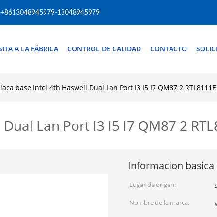
+8613048945979-13048945979
SITA A LA FÁBRICA
CONTROL DE CALIDAD
CONTACTO
SOLIC
laca base Intel 4th Haswell Dual Lan Port I3 I5 I7 QM87 2 RTL8111E
l Dual Lan Port I3 I5 I7 QM87 2 RT
Informacion basica
Lugar de origen:
Nombre de la marca: