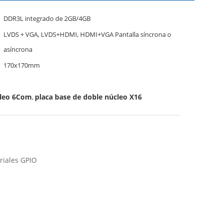
DDR3L integrado de 2GB/4GB
LVDS + VGA, LVDS+HDMI, HDMI+VGA Pantalla síncrona o
asíncrona
170x170mm
cleo 6Com
placa base de doble núcleo X16
,
riales GPIO