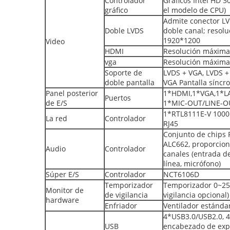
Controlador
Gráficos Intel HD 
gráfico
el modelo de CPU)
Admite conector LV
Doble LVDS
doble canal; resol
1920*1200
Video
HDMI
Resolución máxima
vga
Resolución máxima
Soporte de
LVDS + VGA, LVDS 
doble pantalla
VGA Pantalla síncr
Panel posterior
1*HDMI,1*VGA,1*L
Puertos
de E/S
1*MIC-OUT/LINE-O
1*RTL8111E-V 1000
La red
Controlador
RJ45
Conjunto de chips 
ALC662, proporcion
Audio
Controlador
canales (entrada de
línea, micrófono)
Súper E/S
Controlador
NCT6106D
Temporizador
Temporizador 0~25
Monitor de
de vigilancia
vigilancia opcional)
hardware
Enfriador
Ventilador estánda
4*USB3.0/USB2.0, 
USB
encabezado de exp