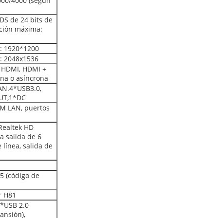
3000/4000 (según
DS de 24 bits de
ución máxima:
: 1920*1200
: 2048x1536
+ HDMI, HDMI +
ona o asíncrona
AN.4*USB3.0,
UT,1*DC
M LAN, puertos
Realtek HD
a salida de 6
 línea, salida de
5 (código de
r H81
4*USB 2.0
ansión),