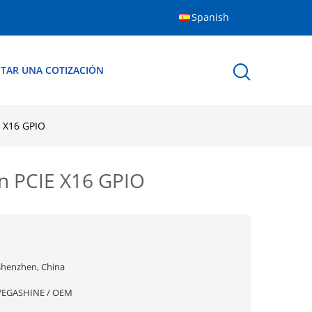
Spanish
ITAR UNA COTIZACIÓN
E X16 GPIO
n PCIE X16 GPIO
Shenzhen, China
VEGASHINE / OEM