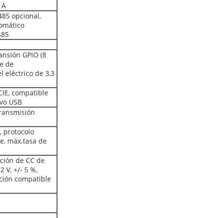
1A
85 opcional,
tomático
485
ansión GPIO (8
re de
l eléctrico de 3,3
CIE, compatible
ivo USB
transmisión
 protocolo
e, máx.tasa de
ción de CC de
 V, +/- 5 %,
ción compatible