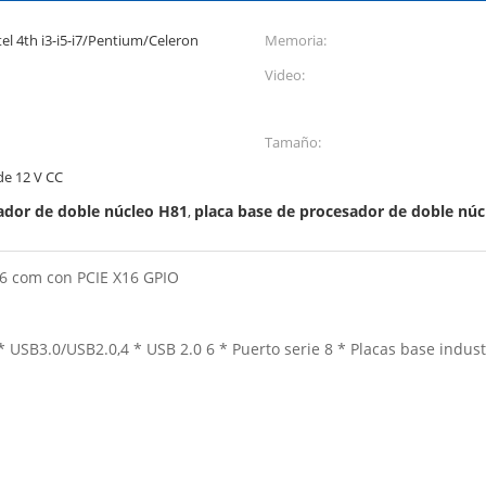
el 4th i3-i5-i7/Pentium/Celeron
Memoria:
Video:
Tamaño:
de 12 V CC
ador de doble núcleo H81
placa base de procesador de doble nú
,
e 6 com con PCIE X16 GPIO
 USB3.0/USB2.0,4 * USB 2.0 6 * Puerto serie 8 * Placas base indust