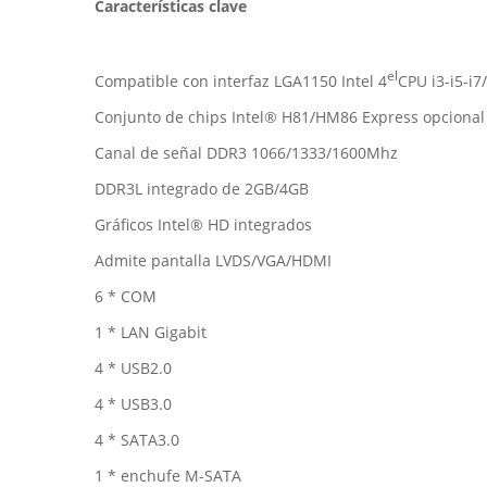
Características clave
el
Compatible con interfaz LGA1150 Intel 4
CPU i3-i5-i
Conjunto de chips Intel® H81/HM86 Express opcional
Canal de señal DDR3 1066/1333/1600Mhz
DDR3L integrado de 2GB/4GB
Gráficos Intel® HD integrados
Admite pantalla LVDS/VGA/HDMI
6 * COM
1 * LAN Gigabit
4 * USB2.0
4 * USB3.0
4 * SATA3.0
1 * enchufe M-SATA