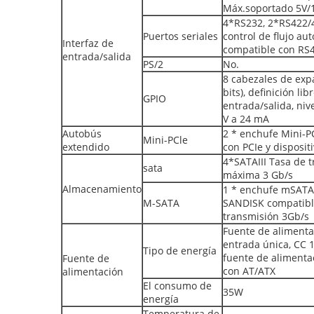
Máx.soportado 5V/
4*RS232, 2*RS422/4
Puertos seriales
control de flujo au
Interfaz de
compatible con RS
entrada/salida
PS/2
No.
8 cabezales de exp
bits), definición lib
GPIO
entrada/salida, nive
V a 24 mA
Autobús
2 * enchufe Mini-P
Mini-PCle
extendido
con PCIe y disposit
4*SATAIII Tasa de 
sata
máxima 3 Gb/s
Almacenamiento
1 * enchufe mSATA,
M-SATA
SANDISK compatibl
transmisión 3Gb/s
Fuente de alimenta
entrada única, CC 12
Tipo de energía
fuente de alimenta
Fuente de
con AT/ATX
alimentación
El consumo de
35W
energía
Temperatura de