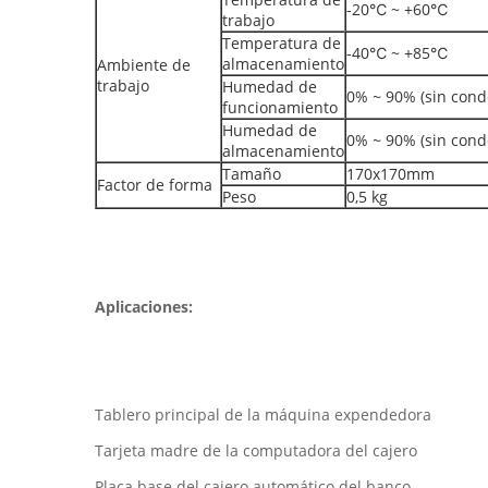
-20℃ ~ +60℃
trabajo
Temperatura de
-40℃ ~ +85℃
almacenamiento
Ambiente de
trabajo
Humedad de
0% ~ 90% (sin cond
funcionamiento
Humedad de
0% ~ 90% (sin cond
almacenamiento
Tamaño
170x170mm
Factor de forma
Peso
0,5 kg
Aplicaciones:
Tablero principal de la máquina expendedora
Tarjeta madre de la computadora del cajero
Placa base del cajero automático del banco