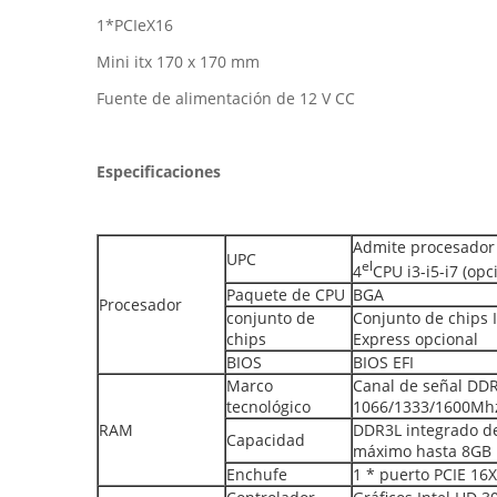
1*PCIeX16
Mini itx 170 x 170 mm
Fuente de alimentación de 12 V CC
Especificaciones
Admite procesador 
UPC
el
4
CPU i3-i5-i7 (opc
Paquete de CPU
BGA
Procesador
conjunto de
Conjunto de chips
chips
Express opcional
BIOS
BIOS EFI
Marco
Canal de señal DD
tecnológico
1066/1333/1600Mh
RAM
DDR3L integrado d
Capacidad
máximo hasta 8GB
Enchufe
1 * puerto PCIE 16X