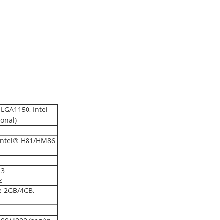
LGA1150, Intel
ional)
 Intel® H81/HM86
R3
z
e 2GB/4GB,