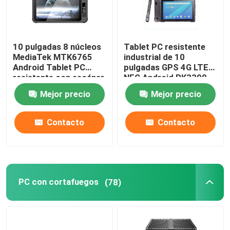
10 pulgadas 8 núcleos
Tablet PC resistente
MediaTek MTK6765
industrial de 10
Android Tablet PC
pulgadas GPS 4G LTE
resistente con escáner
NFC Android RK3399
de huellas dactilares
IP67 con RS232 COM
Mejor precio
Mejor precio
NFC
Contacto
Contacto
PC con cortafuegos
(78)