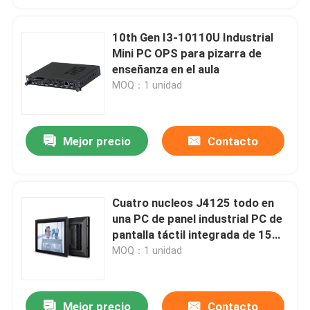
10th Gen I3-10110U Industrial
Mini PC OPS para pizarra de
enseñanza en el aula
MOQ：1 unidad
Mejor precio
Contacto
Cuatro nucleos J4125 todo en
una PC de panel industrial PC de
pantalla táctil integrada de 15
pulgadas
MOQ：1 unidad
Mejor precio
Contacto