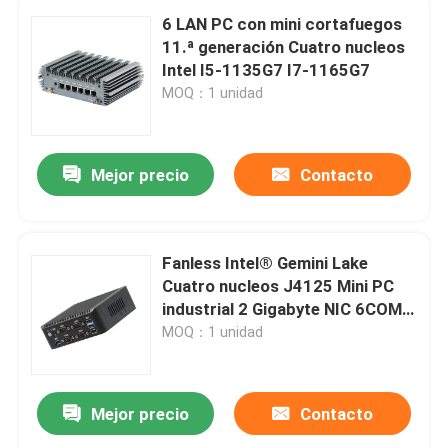
6 LAN PC con mini cortafuegos
11.ª generación Cuatro nucleos
Intel I5-1135G7 I7-1165G7
MOQ：1 unidad
Mejor precio
Contacto
Fanless Intel® Gemini Lake
Cuatro nucleos J4125 Mini PC
industrial 2 Gigabyte NIC 6COM
Nuc
MOQ：1 unidad
Mejor precio
Contacto