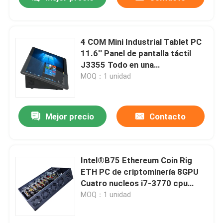
4 COM Mini Industrial Tablet PC
11.6'' Panel de pantalla táctil
J3355 Todo en una
computadora
MOQ：1 unidad
Mejor precio
Contacto
Inicio
Intel®B75 Ethereum Coin Rig
ETH PC de criptominería 8GPU
Cuatro nucleos i7-3770 cpu
Productos
512GB SSD 8GB Memoria
MOQ：1 unidad
Sobre nosotros