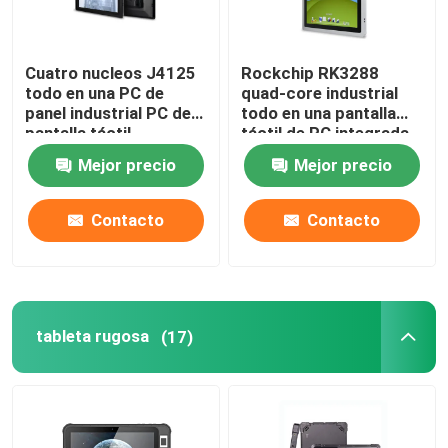
Cuatro nucleos J4125
Rockchip RK3288
todo en una PC de
quad-core industrial
panel industrial PC de
todo en una pantalla
pantalla táctil
táctil de PC integrada
integrada de 15
2 COM 15 pulgadas
Mejor precio
Mejor precio
pulgadas
Contacto
Contacto
tableta rugosa
(17)