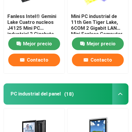
placa madre nana
Fanless Intel® Gemini
Mini PC industrial de
Lake Cuatro nucleos
11th Gen Tiger Lake,
J4125 Mini PC
6COM 2 Gigabit LAN
Placa base de cortafuegos
industrial 2 Gigabyte
Mini Fanless Computer
NIC 6COM Nuc
DP display
Mejor precio
Mejor precio
Placa base de PC OPS
Contacto
Contacto
placa madre industrial de la PC
Placa base de PC para minería
PC industrial del panel
(18)