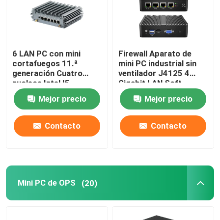
6 LAN PC con mini
Firewall Aparato de
cortafuegos 11.ª
mini PC industrial sin
generación Cuatro
ventilador J4125 4
nucleos Intel I5-
Gigabit LAN Soft
1135G7 I7-1165G7
Router Soporte
Mejor precio
Mejor precio
PFsense
Contacto
Contacto
Mini PC de OPS
(20)