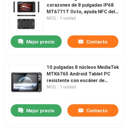
corazones de 8 pulgadas IP68
MT6771T Octo, ayuda NFC del
escáner del código de barras de
MOQ：1 unidad
la tableta de Android
Mejor precio
Contacto
10 pulgadas 8 núcleos MediaTek
MTK6765 Android Tablet PC
resistente con escáner de
huellas dactilares NFC
MOQ：1 unidad
Mejor precio
Contacto