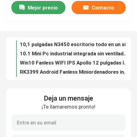
Mejor precio
Contacto
10,1 pulgadas N3450 escritorio todo en un sistema POS Industrial Tablet PC Mini Pc RS232 COM puerto serie
10.1 Mini Pc industrial integrada sin ventilador RS232 DB9 Puerto CPU Z8350 Cuatro nucleos
Visita a la fábrica
Win10 Fanless WIFI IPS Apollo 12 pulgadas Industrial Tablet PC Computadora Dual Core J3355
RK3399 Android Fanless Miniordenadores industriales 4COM 5USB daul wifi BT iptv receptor
Control de Calidad
WIFI BT IPS Android Industrial POS Mini todo en una computadora táctil Fanless Rockchip RK3566 15.6 pulgadas
Fanless All In One Touch Panel PC 21.45 pulgadas IPS Rockchip RK3566 Quad-core Adroid RS232 para educación publicitaria
Contacto
Panel industrial integrado J1900 de 10,1 pulgadas todo en uno de cuatro núcleos
10.4 "Panel industrial PC WIN7 Pantalla táctil capacitiva Celeron J1900 Cuatro nucleos Tablet Kiosk Computer
Solicitar una cotización
PC de panel industrial todo en uno Computadora integrada con pantalla táctil FHD J1900 de 11,6 pulgadas
Placa base LGA1151 Industrial Mini Itx Intel 6th 7th I3 I5 I7 CPU Dual LAN
Mini Pc industrial
Deja un mensaje
Placa base de PC industrial Intel LGA1151 H170 Ddr4 6 Com 3 Lan 1×PCIE X16 2×PCIE X4
¡Te llamaremos pronto!
Pantalla táctil de 12,1 pulgadas J1900 Panel industrial Computadora IP65 Impermeable todo en una PC
PC industrial del panel
Pantalla táctil de cuatro núcleos J1900 de 15 pulgadas industrial todo en una computadora para la máquina de la posición del quiosco
Panel industrial integrado de 15,6" PC J1900 con pantalla táctil Tablet Kiosk Computer 2 COM
tableta rugosa
Todo en una computadora industrial integrada sin ventilador J1900 PC al aire libre del panel táctil del quiosco 2 COM 17 pulgadas