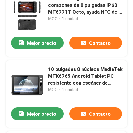
corazones de 8 pulgadas IP68
MT6771T Octo, ayuda NFC del
escáner del código de barras de
MOQ：1 unidad
la tableta de Android
Mejor precio
Contacto
10 pulgadas 8 núcleos MediaTek
MTK6765 Android Tablet PC
resistente con escáner de
huellas dactilares NFC
MOQ：1 unidad
Mejor precio
Contacto