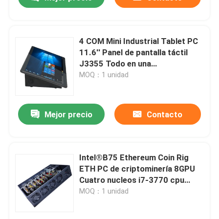
4 COM Mini Industrial Tablet PC
11.6'' Panel de pantalla táctil
J3355 Todo en una
computadora
MOQ：1 unidad
Mejor precio
Contacto
Inicio
Intel®B75 Ethereum Coin Rig
ETH PC de criptominería 8GPU
Cuatro nucleos i7-3770 cpu
Productos
512GB SSD 8GB Memoria
MOQ：1 unidad
Sobre nosotros