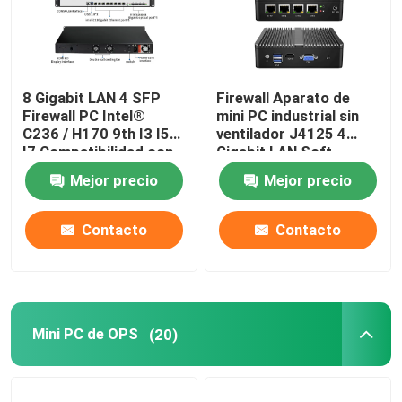
8 Gigabit LAN 4 SFP
Firewall Aparato de
Firewall PC Intel®
mini PC industrial sin
C236 / H170 9th I3 I5
ventilador J4125 4
I7 Compatibilidad con
Gigabit LAN Soft
Xeon X3-1225 V5
Router Soporte
Mejor precio
Mejor precio
PFsense Mikrotik
PFsense
Contacto
Contacto
Mini PC de OPS
(20)