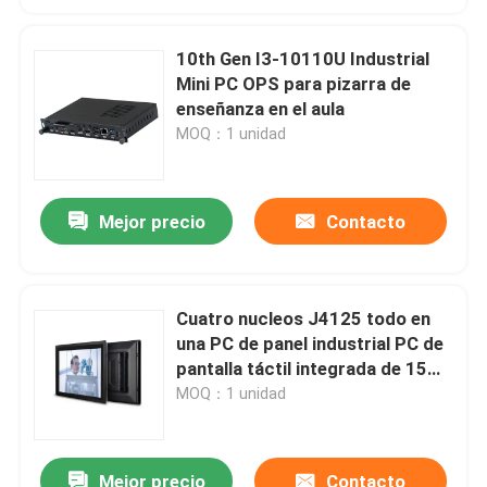
10th Gen I3-10110U Industrial
Mini PC OPS para pizarra de
enseñanza en el aula
MOQ：1 unidad
Mejor precio
Contacto
Cuatro nucleos J4125 todo en
una PC de panel industrial PC de
pantalla táctil integrada de 15
pulgadas
MOQ：1 unidad
Mejor precio
Contacto