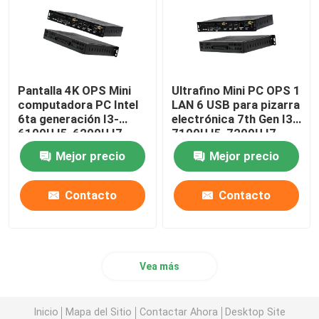
Pantalla 4K OPS Mini
Ultrafino Mini PC OPS 1
computadora PC Intel
LAN 6 USB para pizarra
6ta generación I3-
electrónica 7th Gen I3-
6100U I5-6200U I7-
7100U I5-7200U I7-
6500U
7500U
Mejor precio
Mejor precio
Contacto
Contacto
Vea más
Inicio
Mapa del Sitio
Contactar Ahora
Desktop Site