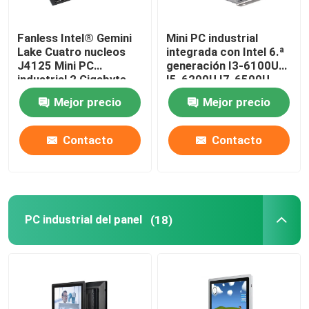
placa madre nana
Fanless Intel® Gemini
Mini PC industrial
Lake Cuatro nucleos
integrada con Intel 6.ª
J4125 Mini PC
generación I3-6100U
Placa base de cortafuegos
industrial 2 Gigabyte
I5-6200U I7-6500U
NIC 6COM Nuc
Mejor precio
Mejor precio
Placa base de PC OPS
Contacto
Contacto
placa madre industrial de la PC
Placa base de PC para minería
PC industrial del panel
(18)