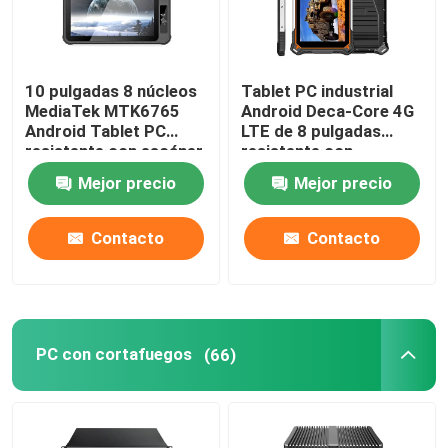
10 pulgadas 8 núcleos
Tablet PC industrial
MediaTek MTK6765
Android Deca-Core 4G
Android Tablet PC
LTE de 8 pulgadas
resistente con escáner
resistente con
de huellas dactilares
10000mAh IP68 Tablet
Mejor precio
Mejor precio
NFC
PC resistente al agua
Contacto
Contacto
PC con cortafuegos
(66)