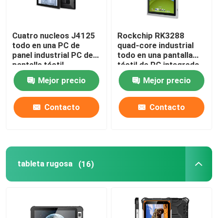
Cuatro nucleos J4125
Rockchip RK3288
todo en una PC de
quad-core industrial
panel industrial PC de
todo en una pantalla
pantalla táctil
táctil de PC integrada
integrada de 15
2 COM 15 pulgadas
Mejor precio
Mejor precio
pulgadas
Contacto
Contacto
tableta rugosa
(16)