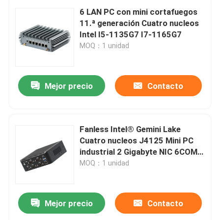
6 LAN PC con mini cortafuegos
11.ª generación Cuatro nucleos
Intel I5-1135G7 I7-1165G7
MOQ：1 unidad
Mejor precio
Contacto
Fanless Intel® Gemini Lake
Cuatro nucleos J4125 Mini PC
industrial 2 Gigabyte NIC 6COM
Nuc
MOQ：1 unidad
Mejor precio
Contacto